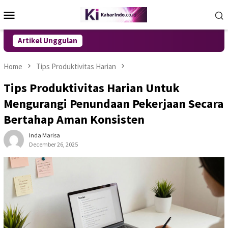
Skip
Mobile
to
Menu
content
Artikel Unggulan
Home
Tips Produktivitas Harian
Tips Produktivitas Harian Untuk
Mengurangi Penundaan Pekerjaan Secara
Bertahap Aman Konsisten
Inda Marisa
December 26, 2025