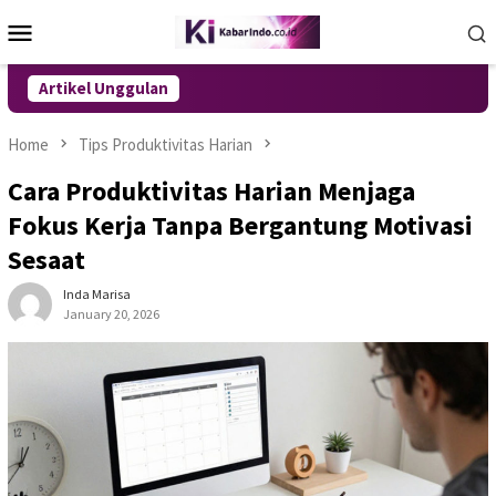
Skip
Mobile
to
Menu
content
Artikel Unggulan
Home
Tips Produktivitas Harian
Cara Produktivitas Harian Menjaga
Fokus Kerja Tanpa Bergantung Motivasi
Sesaat
Inda Marisa
January 20, 2026