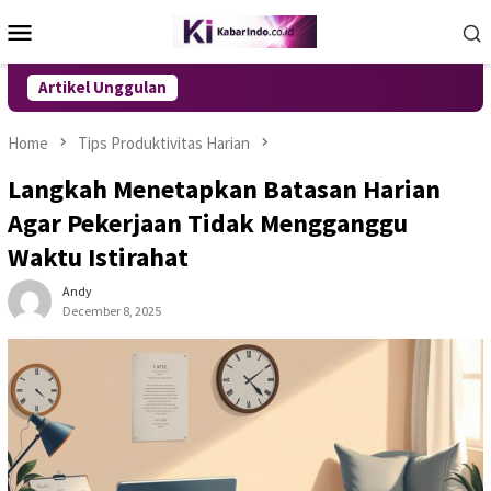
Skip
Mobile
to
Menu
content
Artikel Unggulan
Home
Tips Produktivitas Harian
Langkah Menetapkan Batasan Harian
Agar Pekerjaan Tidak Mengganggu
Waktu Istirahat
Andy
December 8, 2025