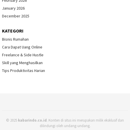
February 2026
January 2026
December 2025
KATEGORI
Bisnis Rumahan
Cara Dapat Uang Online
Freelance & Side Hustle
Skill yang Menghasilkan
Tips Produktivitas Harian
© 2025
kabarindo.co.id
. Konten di situs ini merupakan milik eksklusif dan
dilindungi oleh undang-undang.