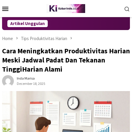
Skip
Mobile
to
Menu
content
Artikel Unggulan
Home
Tips Produktivitas Harian
Cara Meningkatkan Produktivitas Harian
Meski Jadwal Padat Dan Tekanan
TinggiHarian Alami
Inda Marisa
December 18, 2025