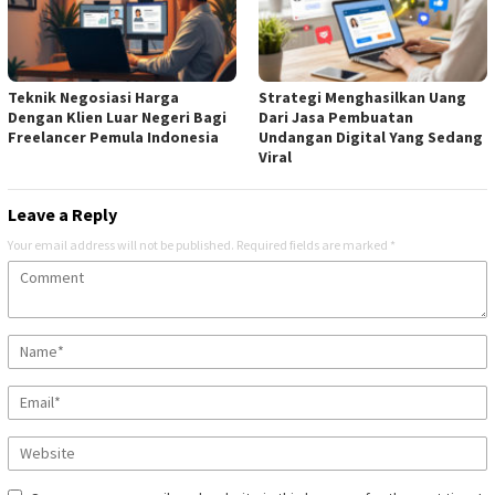
Teknik Negosiasi Harga
Strategi Menghasilkan Uang
Dengan Klien Luar Negeri Bagi
Dari Jasa Pembuatan
Freelancer Pemula Indonesia
Undangan Digital Yang Sedang
Viral
Leave a Reply
Your email address will not be published.
Required fields are marked
*