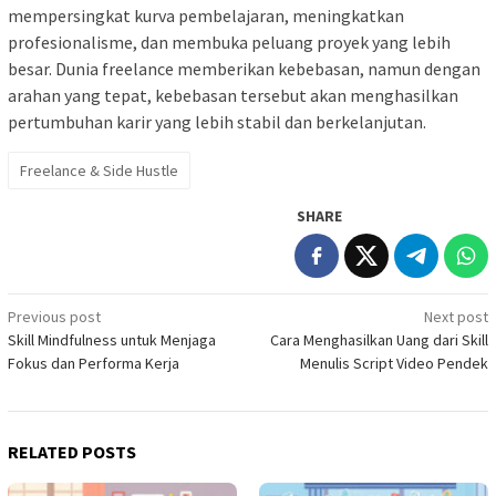
mempersingkat kurva pembelajaran, meningkatkan
profesionalisme, dan membuka peluang proyek yang lebih
besar. Dunia freelance memberikan kebebasan, namun dengan
arahan yang tepat, kebebasan tersebut akan menghasilkan
pertumbuhan karir yang lebih stabil dan berkelanjutan.
Freelance & Side Hustle
SHARE
Post
Previous post
Next post
Skill Mindfulness untuk Menjaga
Cara Menghasilkan Uang dari Skill
navigation
Fokus dan Performa Kerja
Menulis Script Video Pendek
RELATED POSTS