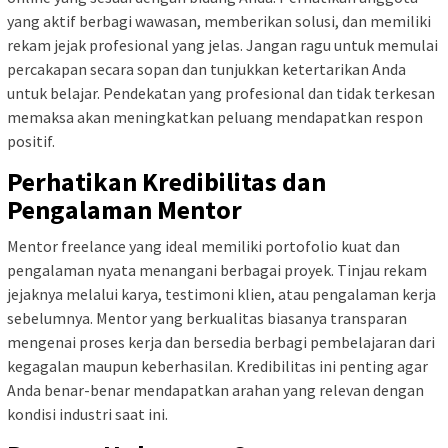
yang aktif berbagi wawasan, memberikan solusi, dan memiliki
rekam jejak profesional yang jelas. Jangan ragu untuk memulai
percakapan secara sopan dan tunjukkan ketertarikan Anda
untuk belajar. Pendekatan yang profesional dan tidak terkesan
memaksa akan meningkatkan peluang mendapatkan respon
positif.
Perhatikan Kredibilitas dan
Pengalaman Mentor
Mentor freelance yang ideal memiliki portofolio kuat dan
pengalaman nyata menangani berbagai proyek. Tinjau rekam
jejaknya melalui karya, testimoni klien, atau pengalaman kerja
sebelumnya. Mentor yang berkualitas biasanya transparan
mengenai proses kerja dan bersedia berbagi pembelajaran dari
kegagalan maupun keberhasilan. Kredibilitas ini penting agar
Anda benar-benar mendapatkan arahan yang relevan dengan
kondisi industri saat ini.