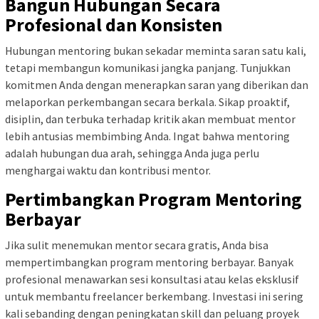
Bangun Hubungan Secara
Profesional dan Konsisten
Hubungan mentoring bukan sekadar meminta saran satu kali,
tetapi membangun komunikasi jangka panjang. Tunjukkan
komitmen Anda dengan menerapkan saran yang diberikan dan
melaporkan perkembangan secara berkala. Sikap proaktif,
disiplin, dan terbuka terhadap kritik akan membuat mentor
lebih antusias membimbing Anda. Ingat bahwa mentoring
adalah hubungan dua arah, sehingga Anda juga perlu
menghargai waktu dan kontribusi mentor.
Pertimbangkan Program Mentoring
Berbayar
Jika sulit menemukan mentor secara gratis, Anda bisa
mempertimbangkan program mentoring berbayar. Banyak
profesional menawarkan sesi konsultasi atau kelas eksklusif
untuk membantu freelancer berkembang. Investasi ini sering
kali sebanding dengan peningkatan skill dan peluang proyek