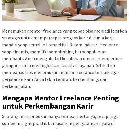
Menemukan mentor freelance yang tepat bisa menjadi langkah
strategis untuk mempercepat progres karir di dunia kerja
mandiri yang semakin kompetitif. Dalam industri freelance
yang dinamis, memiliki pembimbing berpengalaman
membantu Anda menghindari kesalahan umum, memperluas
jaringan, serta meningkatkan kualitas layanan. Artikel ini
membahas tips menemukan mentor freelance terbaik agar
perjalanan karir Anda lebih terarah, berkembang, dan
berkelanjutan.
Mengapa Mentor Freelance Penting
untuk Perkembangan Karir
Seorang mentor bukan hanya tempat bertanya, tetapi juga
sumber insight praktis berdasarkan pengalaman nyata di