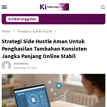
Skip
Mobile
to
Menu
content
Artikel Unggulan
Home
Freelance & Side Hustle
Strategi Side Hustle Aman Untuk
Penghasilan Tambahan Konsisten
Jangka Panjang Online Stabil
Inda Marisa
December 23, 2025