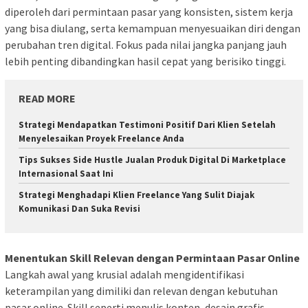
diperoleh dari permintaan pasar yang konsisten, sistem kerja
yang bisa diulang, serta kemampuan menyesuaikan diri dengan
perubahan tren digital. Fokus pada nilai jangka panjang jauh
lebih penting dibandingkan hasil cepat yang berisiko tinggi.
READ MORE
Strategi Mendapatkan Testimoni Positif Dari Klien Setelah
Menyelesaikan Proyek Freelance Anda
Tips Sukses Side Hustle Jualan Produk Digital Di Marketplace
Internasional Saat Ini
Strategi Menghadapi Klien Freelance Yang Sulit Diajak
Komunikasi Dan Suka Revisi
Menentukan Skill Relevan dengan Permintaan Pasar Online
Langkah awal yang krusial adalah mengidentifikasi
keterampilan yang dimiliki dan relevan dengan kebutuhan
pasar online. Skill seperti menulis konten, desain grafis,