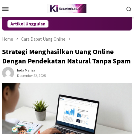
Skip
Mobile
to
Menu
content
Artikel Unggulan
Home
Cara Dapat Uang Online
Strategi Menghasilkan Uang Online
Dengan Pendekatan Natural Tanpa Spam
Inda Marisa
December 22, 2025