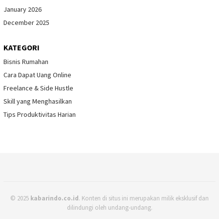
January 2026
December 2025
KATEGORI
Bisnis Rumahan
Cara Dapat Uang Online
Freelance & Side Hustle
Skill yang Menghasilkan
Tips Produktivitas Harian
© 2025
kabarindo.co.id
. Konten di situs ini merupakan milik eksklusif dan
dilindungi oleh undang-undang.