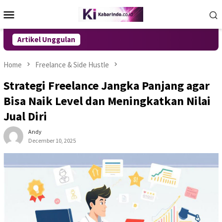
Skip
Mobile
to
Menu
content
Artikel Unggulan
Home
Freelance & Side Hustle
Strategi Freelance Jangka Panjang agar
Bisa Naik Level dan Meningkatkan Nilai
Jual Diri
Andy
December 10, 2025