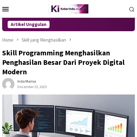
Skip
Mobile
to
Menu
content
Artikel Unggulan
Home
Skill yang Menghasilkan
Skill Programming Menghasilkan
Penghasilan Besar Dari Proyek Digital
Modern
Inda Marisa
December 25, 2025