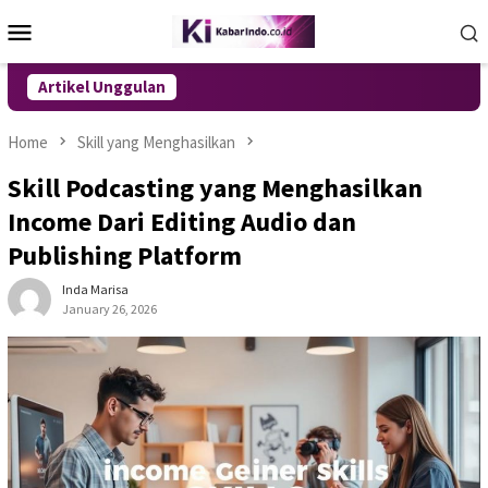
Skip
Mobile
to
Menu
content
Artikel Unggulan
Home
Skill yang Menghasilkan
Skill Podcasting yang Menghasilkan
Income Dari Editing Audio dan
Publishing Platform
Inda Marisa
January 26, 2026