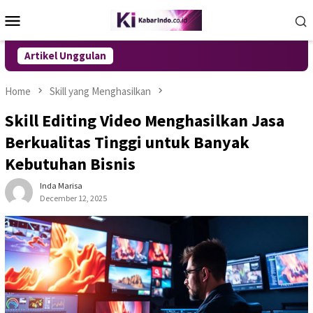
Skip
Mobile
to
Menu
content
Artikel Unggulan
Home
Skill yang Menghasilkan
Skill Editing Video Menghasilkan Jasa
Berkualitas Tinggi untuk Banyak
Kebutuhan Bisnis
Inda Marisa
December 12, 2025