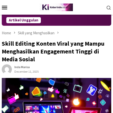
Skip
Mobile
to
Menu
content
Artikel Unggulan
Home
Skill yang Menghasilkan
Skill Editing Konten Viral yang Mampu
Menghasilkan Engagement Tinggi di
Media Sosial
Inda Marisa
December 11, 2025