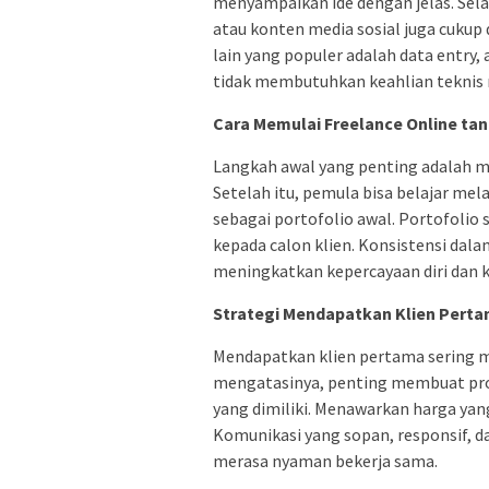
menyampaikan ide dengan jelas. Sela
atau konten media sosial juga cukup 
lain yang populer adalah data entry, 
tidak membutuhkan keahlian teknis 
Cara Memulai Freelance Online t
Langkah awal yang penting adalah m
Setelah itu, pemula bisa belajar mel
sebagai portofolio awal. Portofoli
kepada calon klien. Konsistensi da
meningkatkan kepercayaan diri dan ku
Strategi Mendapatkan Klien Pert
Mendapatkan klien pertama sering m
mengatasinya, penting membuat prof
yang dimiliki. Menawarkan harga yang
Komunikasi yang sopan, responsif, da
merasa nyaman bekerja sama.