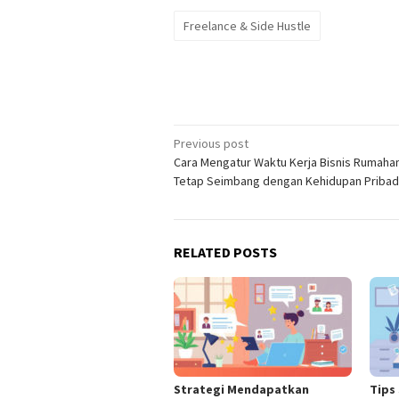
Freelance & Side Hustle
Post
Previous post
Cara Mengatur Waktu Kerja Bisnis Rumaha
navigation
Tetap Seimbang dengan Kehidupan Pribad
RELATED POSTS
Strategi Mendapatkan
Tips