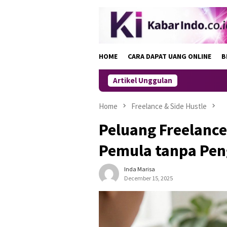
Skip
to
content
HOME
CARA DAPAT UANG ONLINE
B
Artikel Unggulan
Home
Freelance & Side Hustle
Peluang Freelance
Pemula tanpa Pen
Inda Marisa
December 15, 2025