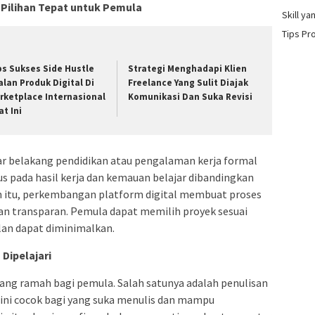
 Pilihan Tepat untuk Pemula
Skill y
Tips Pr
ps Sukses Side Hustle
Strategi Menghadapi Klien
alan Produk Digital Di
Freelance Yang Sulit Diajak
rketplace Internasional
Komunikasi Dan Suka Revisi
at Ini
ar belakang pendidikan atau pengalaman kerja formal
us pada hasil kerja dan kemauan belajar dibandingkan
in itu, perkembangan platform digital membuat proses
an transparan. Pemula dapat memilih proyek sesuai
an dapat diminimalkan.
Dipelajari
yang ramah bagi pemula. Salah satunya adalah penulisan
n ini cocok bagi yang suka menulis dan mampu