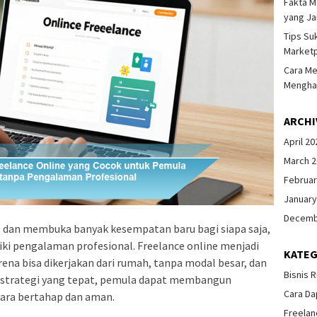
Fakta M
yang Ja
Tips Su
Marketp
Cara Me
Menghas
ARCHI
April 20
March 
Februar
January
Decemb
g dan membuka banyak kesempatan baru bagi siapa saja,
i pengalaman profesional. Freelance online menjadi
KATEG
arena bisa dikerjakan dari rumah, tanpa modal besar, dan
Bisnis 
n strategi yang tepat, pemula dapat membangun
Cara Da
cara bertahap dan aman.
Freelan