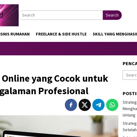
Search
ISNIS RUMAHAN
FREELANCE & SIDE HUSTLE
SKILL YANG MENGHASI
PENC
Search
 Online yang Cocok untuk
for:
galaman Profesional
POST
Strateg
Menghas
Untung
Strateg
Setelah