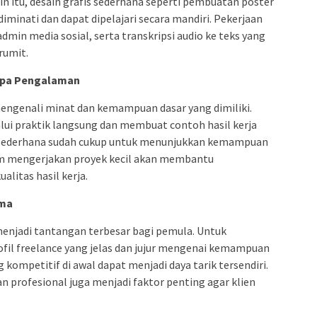
in itu, desain grafis sederhana seperti pembuatan poster
diminati dan dapat dipelajari secara mandiri. Pekerjaan
admin media sosial, serta transkripsi audio ke teks yang
rumit.
anpa Pengalaman
engenali minat dan kemampuan dasar yang dimiliki.
alui praktik langsung dan membuat contoh hasil kerja
o sederhana sudah cukup untuk menunjukkan kemampuan
lam mengerjakan proyek kecil akan membantu
alitas hasil kerja.
ama
enjadi tantangan terbesar bagi pemula. Untuk
il freelance yang jelas dan jujur mengenai kemampuan
 kompetitif di awal dapat menjadi daya tarik tersendiri.
n profesional juga menjadi faktor penting agar klien