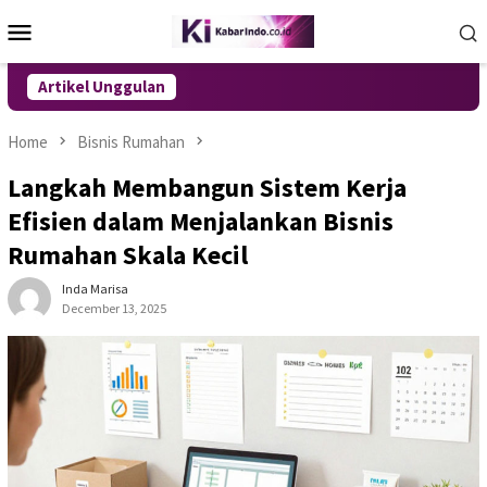
Skip
Mobile
to
Menu
content
Artikel Unggulan
Home
Bisnis Rumahan
Langkah Membangun Sistem Kerja
Efisien dalam Menjalankan Bisnis
Rumahan Skala Kecil
Inda Marisa
December 13, 2025