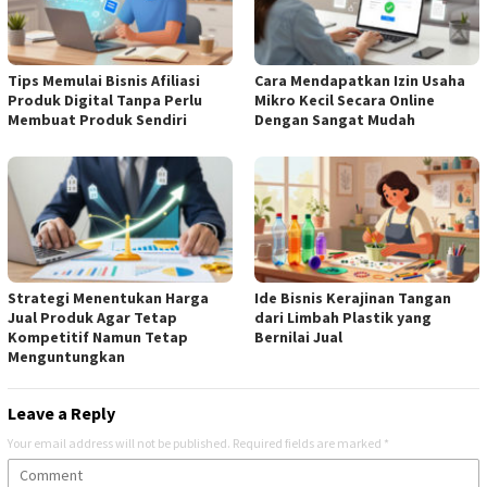
Tips Memulai Bisnis Afiliasi
Cara Mendapatkan Izin Usaha
Produk Digital Tanpa Perlu
Mikro Kecil Secara Online
Membuat Produk Sendiri
Dengan Sangat Mudah
Strategi Menentukan Harga
Ide Bisnis Kerajinan Tangan
Jual Produk Agar Tetap
dari Limbah Plastik yang
Kompetitif Namun Tetap
Bernilai Jual
Menguntungkan
Leave a Reply
Your email address will not be published.
Required fields are marked
*