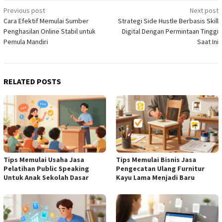
Post
Previous post
Next post
Cara Efektif Memulai Sumber
Strategi Side Hustle Berbasis Skill
navigation
Penghasilan Online Stabil untuk
Digital Dengan Permintaan Tinggi
Pemula Mandiri
Saat Ini
RELATED POSTS
Tips Memulai Usaha Jasa
Tips Memulai Bisnis Jasa
Pelatihan Public Speaking
Pengecatan Ulang Furnitur
Untuk Anak Sekolah Dasar
Kayu Lama Menjadi Baru