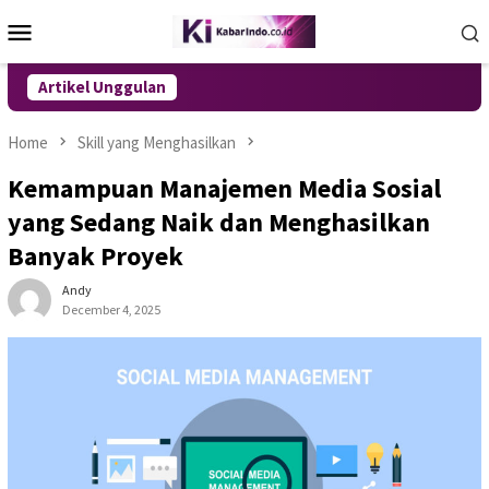
Skip
Mobile
to
Menu
content
Artikel Unggulan
Home
Skill yang Menghasilkan
Kemampuan Manajemen Media Sosial
yang Sedang Naik dan Menghasilkan
Banyak Proyek
Andy
December 4, 2025