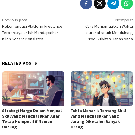
Post
Previous post
Next post
Rekomendasi Platform Freelance
Cara Memanfaatkan Waktu
navigation
Terpercaya untuk Mendapatkan
Istirahat untuk Mendukung
Klien Secara Konsisten
Produktivitas Harian Anda
RELATED POSTS
Strategi Harga Dalam Menjual
Fakta Menarik Tentang Skill
Skill yang Menghasilkan Agar
yang Menghasilkan yang
Tetap Kompetitif Namun
Jarang Diketahui Banyak
Untung
Orang