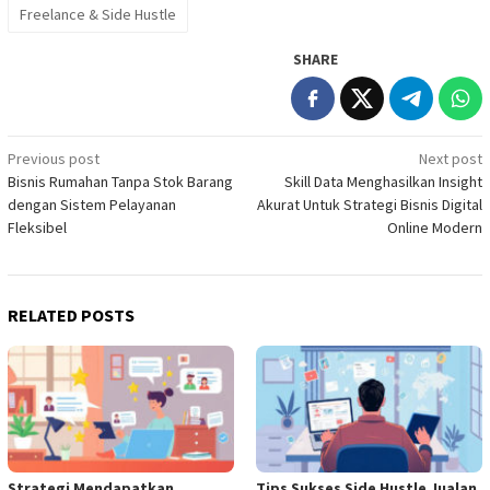
Freelance & Side Hustle
SHARE
Post
Previous post
Next post
Bisnis Rumahan Tanpa Stok Barang
Skill Data Menghasilkan Insight
navigation
dengan Sistem Pelayanan
Akurat Untuk Strategi Bisnis Digital
Fleksibel
Online Modern
RELATED POSTS
Strategi Mendapatkan
Tips Sukses Side Hustle Jualan