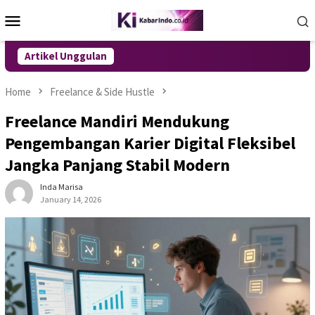
Skip
Mobile
to
Menu
content
Artikel Unggulan
Home
Freelance & Side Hustle
Freelance Mandiri Mendukung
Pengembangan Karier Digital Fleksibel
Jangka Panjang Stabil Modern
Inda Marisa
January 14, 2026