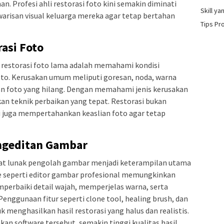
n. Profesi ahli restorasi foto kini semakin diminati
Skill y
arisan visual keluarga mereka agar tetap bertahan
Tips Pr
asi Foto
 restorasi foto lama adalah memahami kondisi
foto. Kerusakan umum meliputi goresan, noda, warna
an foto yang hilang. Dengan memahami jenis kerusakan
an teknik perbaikan yang tepat. Restorasi bukan
 juga mempertahankan keaslian foto agar tetap
ngeditan Gambar
 lunak pengolah gambar menjadi keterampilan utama
are seperti editor gambar profesional memungkinkan
erbaiki detail wajah, memperjelas warna, serta
enggunaan fitur seperti clone tool, healing brush, dan
k menghasilkan hasil restorasi yang halus dan realistis.
n software tersebut, semakin tinggi kualitas hasil