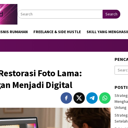
Search
ISNIS RUMAHAN
FREELANCE & SIDE HUSTLE
SKILL YANG MENGHASI
PENC
Search
 Restorasi Foto Lama:
for:
n Menjadi Digital
POST
Strateg
Menghas
Untung
Strateg
Setelah