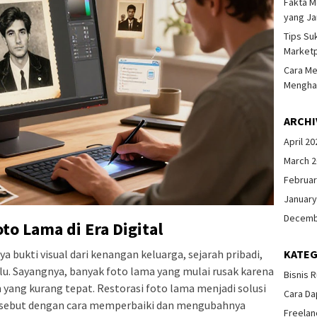
Fakta M
yang Ja
Tips Su
Marketp
Cara Me
Menghas
ARCHI
April 20
March 
Februar
January
Decemb
to Lama di Era Digital
a bukti visual dari kenangan keluarga, sejarah pribadi,
KATEG
lu. Sayangnya, banyak foto lama yang mulai rusak karena
Bisnis 
yang kurang tepat. Restorasi foto lama menjadi solusi
Cara Da
sebut dengan cara memperbaiki dan mengubahnya
Freelan