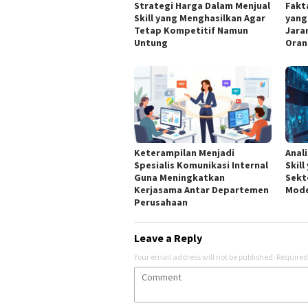
Strategi Harga Dalam Menjual
Fakt
Skill yang Menghasilkan Agar
yang
Tetap Kompetitif Namun
Jara
Untung
Oran
Keterampilan Menjadi
Anal
Spesialis Komunikasi Internal
Skil
Guna Meningkatkan
Sekt
Kerjasama Antar Departemen
Mod
Perusahaan
Leave a Reply
Your email address will not be published.
Required