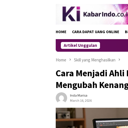
Skip
to
content
HOME
CARA DAPAT UANG ONLINE
B
Artikel Unggulan
Home
Skill yang Menghasilkan
Cara Menjadi Ahli
Mengubah Kenanga
Inda Marisa
March 16, 2026