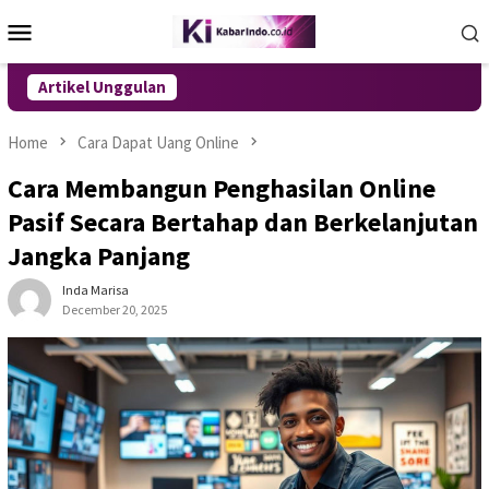
Skip
Mobile
to
Menu
content
Artikel Unggulan
Home
Cara Dapat Uang Online
Cara Membangun Penghasilan Online
Pasif Secara Bertahap dan Berkelanjutan
Jangka Panjang
Inda Marisa
December 20, 2025