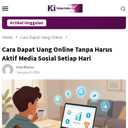
Skip
Mobile
to
Menu
content
Artikel Unggulan
Home
Cara Dapat Uang Online
Cara Dapat Uang Online Tanpa Harus
Aktif Media Sosial Setiap Hari
Inda Marisa
January 4, 2026