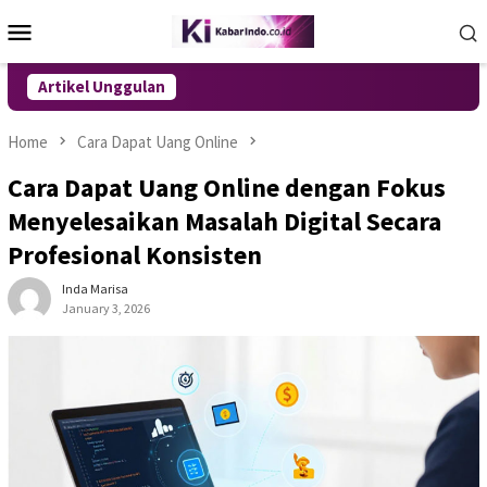
Skip
Mobile
to
Menu
content
Artikel Unggulan
Home
Cara Dapat Uang Online
Cara Dapat Uang Online dengan Fokus
Menyelesaikan Masalah Digital Secara
Profesional Konsisten
Inda Marisa
January 3, 2026