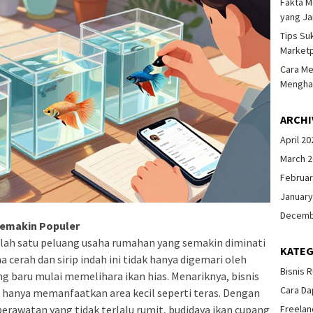
Fakta M
yang Ja
Tips Su
Marketp
Cara Me
Menghas
ARCHI
April 20
March 
Februar
January
Decemb
Semakin Populer
alah satu peluang usaha rumahan yang semakin diminati
KATEG
 cerah dan sirip indah ini tidak hanya digemari oleh
Bisnis 
ng baru mulai memelihara ikan hias. Menariknya, bisnis
Cara Da
n hanya memanfaatkan area kecil seperti teras. Dengan
perawatan yang tidak terlalu rumit, budidaya ikan cupang
Freelan