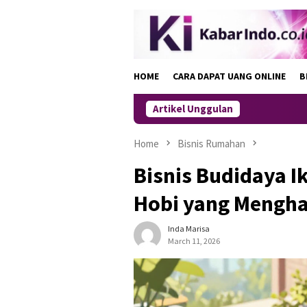
Skip
to
content
HOME
CARA DAPAT UANG ONLINE
B
Artikel Unggulan
Home
Bisnis Rumahan
Bisnis Budidaya I
Hobi yang Mengha
Inda Marisa
March 11, 2026