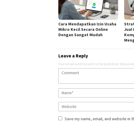
Cara Mendapatkan Izin Usaha
Stra
Mikro Kecil Secara Online
Jual
Dengan Sangat Mudah
Komp
Men
Leave a Reply
Your email address will not be published.
Required
Save my name, email, and website in t