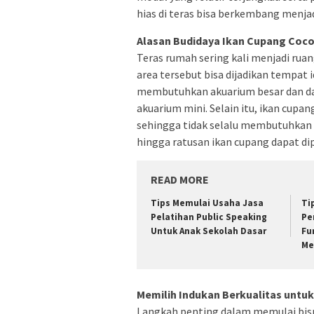
hias di teras bisa berkembang menja
Alasan Budidaya Ikan Cupang Coco
Teras rumah sering kali menjadi rua
area tersebut bisa dijadikan tempat 
membutuhkan akuarium besar dan dap
akuarium mini. Selain itu, ikan cupa
sehingga tidak selalu membutuhkan 
hingga ratusan ikan cupang dapat dipe
READ MORE
Tips Memulai Usaha Jasa
Ti
Pelatihan Public Speaking
Pe
Untuk Anak Sekolah Dasar
Fu
Me
Memilih Indukan Berkualitas untuk
Langkah penting dalam memulai bisn