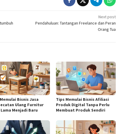
Next post
ertumbuh
Pendahuluan: Tantangan Freelance dan Peran
Orang Tua
 Memulai Bisnis Jasa
Tips Memulai Bisnis Afiliasi
ecatan Ulang Furnitur
Produk Digital Tanpa Perlu
 Lama Menjadi Baru
Membuat Produk Sendiri