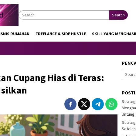
Search
ISNIS RUMAHAN
FREELANCE & SIDE HUSTLE
SKILL YANG MENGHASI
PENC
Search
kan Cupang Hias di Teras:
for:
silkan
POST
Strateg
Menghas
Untung
Strateg
Setelah