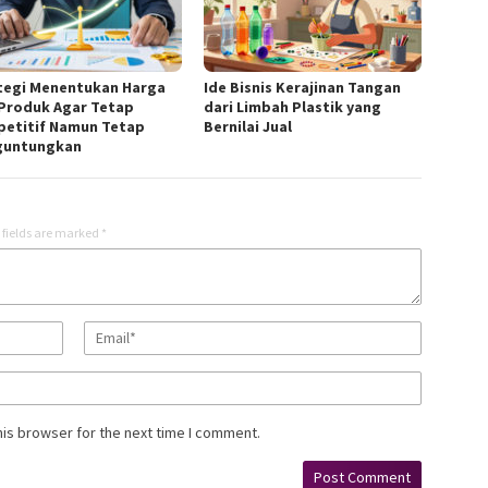
tegi Menentukan Harga
Ide Bisnis Kerajinan Tangan
 Produk Agar Tetap
dari Limbah Plastik yang
etitif Namun Tetap
Bernilai Jual
guntungkan
 fields are marked
*
his browser for the next time I comment.