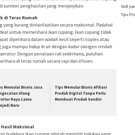
di sumber penghasilan yang menjanjikan.
Skill y
Tips Pr
k di Teras Rumah
ng yang kurang dimanfaatkan secara maksimal. Padahal
ideal untuk memelihara ikan cupang. Ikan cupang tidak
at dipelihara dalam wadah kecil seperti toples atau
ng juga mampu hidup di air dengan kadar oksigen rendah
aerator. Dengan penataan rak sederhana, puluhan
lihara di teras rumah secara rapi dan efisien.
ps Memulai Bisnis Jasa
Tips Memulai Bisnis Afiliasi
ngecatan Ulang
Produk Digital Tanpa Perlu
rnitur Kayu Lama
Membuat Produk Sendiri
njadi Baru
 Hasil Maksimal
is budidaya ikan cupang adalah memilih indukan yang